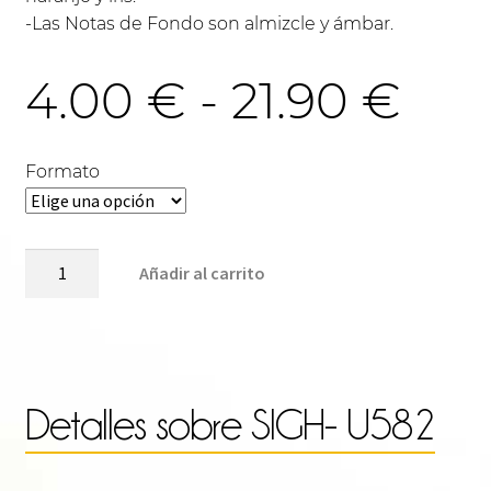
-Las Notas de Fondo son almizcle y ámbar.
Ra
4.00
€
-
21.90
€
de
Formato
pre
SIGH-
Añadir al carrito
U582
cantidad
des
4.0
Detalles sobre
SIGH- U582