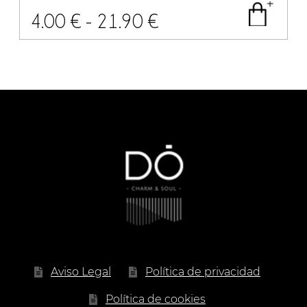
Rango
4.00
€
-
21.90
€
de
precios:
desde
4.00 €
hasta
21.90 €
Aviso Legal
Política de privacidad
Política de cookies