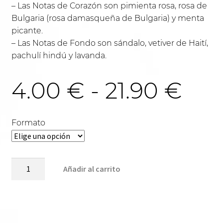
– Las Notas de Corazón son pimienta rosa, rosa de
Bulgaria (rosa damasqueña de Bulgaria) y menta
picante.
– Las Notas de Fondo son sándalo, vetiver de Haití,
pachulí hindú y lavanda.
Ra
4.00
€
-
21.90
€
de
Formato
pre
VIKINGO-
Añadir al carrito
U512
cantidad
des