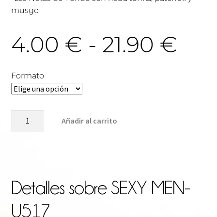
musgo
Ra
4.00
€
-
21.90
€
de
Formato
pre
SEXY
Añadir al carrito
MEN-
U517
des
cantidad
4.0
Detalles sobre
SEXY MEN-
U517