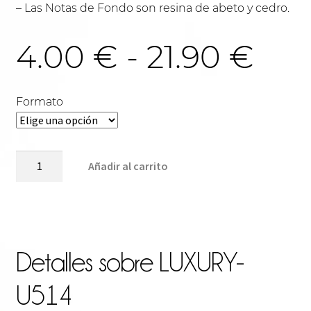
– Las Notas de Fondo son resina de abeto y cedro.
Ra
4.00
€
-
21.90
€
de
Formato
pre
LUXURY-
Añadir al carrito
U514
cantidad
des
4.0
Detalles sobre
LUXURY-
U514
has