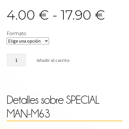
Ra
4.00
€
-
17.90
€
de
Formato
pre
SPECIAL
Añadir al carrito
MAN-
M63
des
cantidad
4.0
Detalles sobre
SPECIAL
MAN-M63
has