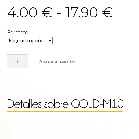
Ra
4.00
€
-
17.90
€
de
Formato
pre
GOLD-
Añadir al carrito
M10
cantidad
des
4.0
Detalles sobre
GOLD-M10
has