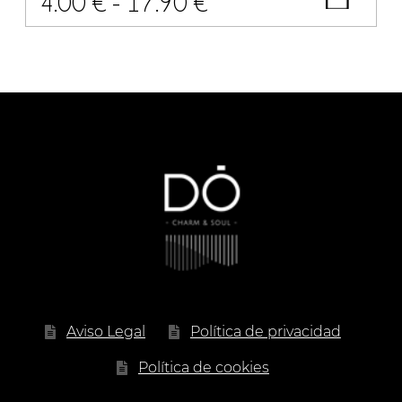
Rango
4.00
€
-
17.90
€
de
precios:
desde
4.00 €
hasta
17.90 €
Aviso Legal
Política de privacidad
Política de cookies