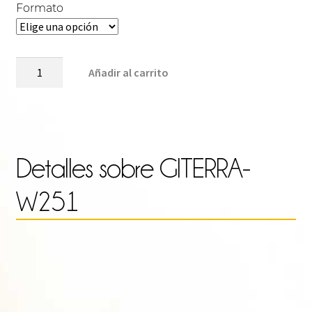
de
Formato
pre
GITERRA-
Añadir al carrito
W251
cantidad
des
4.0
Detalles sobre
GITERRA-
W251
has
17.