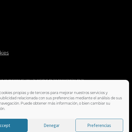
17.90 €
kies
s mejorar el uso y la calidad de las tecnologías de la
es de comercio electrónico y dinamización de redes sociales,
l Programa TIC CAMARAS de la Cámara de Comercio de Motril.
cookies propias y de terceros para mejorar nuestros servicios y
ublicidad relacionada con sus preferencias mediante el análisis de sus
 navegación. Puede obtener más información, o bien cambiar su
ón.
ccept
Denegar
Preferencias