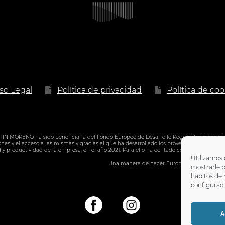
17.90 €
iso Legal
Política de privacidad
Política de coo
ORENO ha sido beneficiaria del Fondo Europeo de Desarrollo Regional cuyo objetivo e
es y el acceso a las mismas y gracias al que ha desarrollado los proyectos de solucion
d y productividad de la empresa, en el año 2021. Para ello ha contado con el apoyo de
Utilizamos 
Una manera de hacer Europa
mostrarle p
hábitos de
configuraci
A