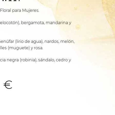
 Floral para Mujeres.
melocotón), bergamota, mandarina y
núfar (lirio de agua), nardos, melón,
valles (muguete) y rosa.
ia negra (robinia), sándalo, cedro y
Rango
0
€
de