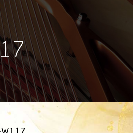
117
-W117