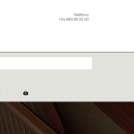
Teléfono:
+34 689 99 05 00
O