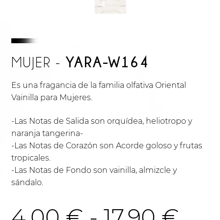
YARA-W164
MUJER -
Es una fragancia de la familia olfativa Oriental
Vainilla para Mujeres.
-Las Notas de Salida son orquídea, heliotropo y
naranja tangerina-
-Las Notas de Corazón son Acorde goloso y frutas
tropicales.
-Las Notas de Fondo son vainilla, almizcle y
sándalo.
Ra
4.00
€
-
17.90
€