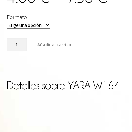
de
Formato
pre
YARA-
Añadir al carrito
W164
cantidad
des
4.0
Detalles sobre
YARA-W164
has
17.