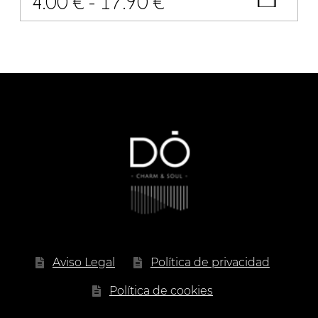
Rango
4.00
€
-
17.90
€
de
precios:
desde
4.00 €
hasta
17.90 €
Aviso Legal
Política de privacidad
Política de cookies