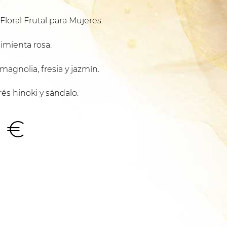
 Floral Frutal para Mujeres.
imienta rosa.
agnolia, fresia y jazmín.
és hinoki y sándalo.
Rango
0
€
de
precios: