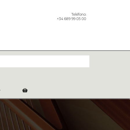
Teléfono:
+34 689 99 05 00
O