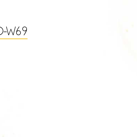
desde
4.00 €
O-W69
hasta
17.90 €