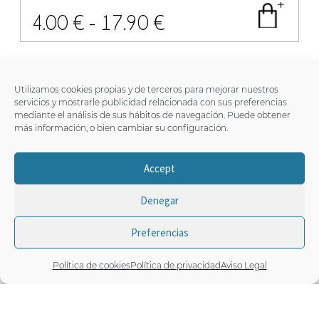
Rango
4.00
€
-
17.90
€
de
precios:
Utilizamos cookies propias y de terceros para mejorar nuestros
servicios y mostrarle publicidad relacionada con sus preferencias
KISS ME-W12
mediante el análisis de sus hábitos de navegación. Puede obtener
desde
más información, o bien cambiar su configuración.
4.00 €
Accept
GASTOS DE ENVÍO GRATUÍTOS
pedidos
hasta
superiores a 45 €
(España península)
Denegar
Descartar
17.90 €
Preferencias
0
Política de cookies
Política de privacidad
Aviso Legal