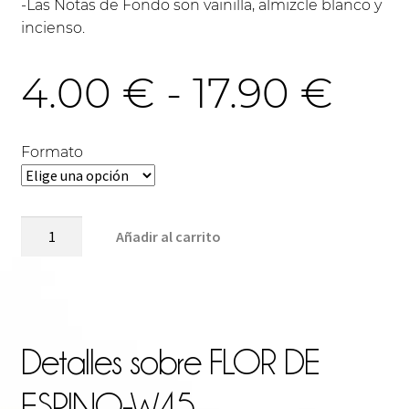
-Las Notas de Fondo son vainilla, almizcle blanco y
incienso.
Ra
4.00
€
-
17.90
€
de
Formato
pre
FLOR
Añadir al carrito
DE
ESPINO-
des
W45
cantidad
4.0
Detalles sobre
FLOR DE
ESPINO-W45