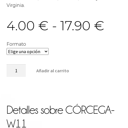
Virginia.
Ra
4.00
€
-
17.90
€
de
Formato
pre
CÓRCEGA-
Añadir al carrito
W11
cantidad
des
4.0
Detalles sobre
CÓRCEGA-
W11