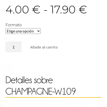
Ra
4.00
€
-
17.90
€
de
Formato
pre
CHAMPAGNE-
Añadir al carrito
W109
cantidad
des
4.0
Detalles sobre
CHAMPAGNE-W109
has