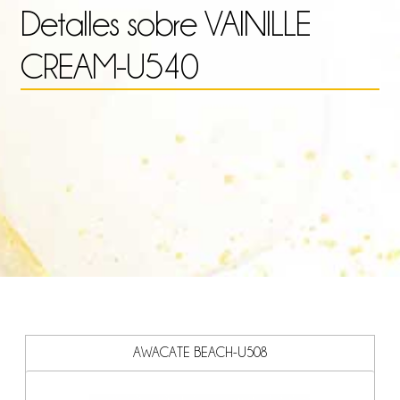
Detalles sobre
VAINILLE
has
CREAM-U540
21.
AWACATE BEACH-U508