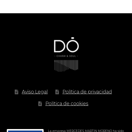
precios:
desde
4.00 €
hasta
21.90 €
Aviso Legal
Política de privacidad
Política de cookies
La empresa MERCEDES MARTIN MORENO ha sido