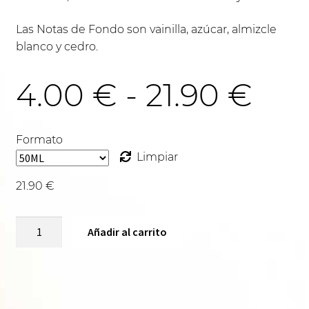
Las Notas de Fondo son vainilla, azúcar, almizcle
blanco y cedro.
Ra
4.00
€
-
21.90
€
de
Formato
Limpiar
pre
21.90
€
VAINILLE
des
Añadir al carrito
CREAM-
U540
cantidad
4.0