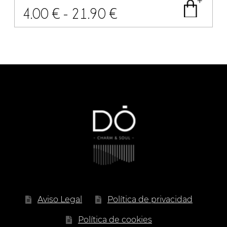
Rango
4.00
€
-
21.90
€
de
precios:
desde
4.00 €
hasta
21.90 €
Aviso Legal
Política de privacidad
Política de cookies