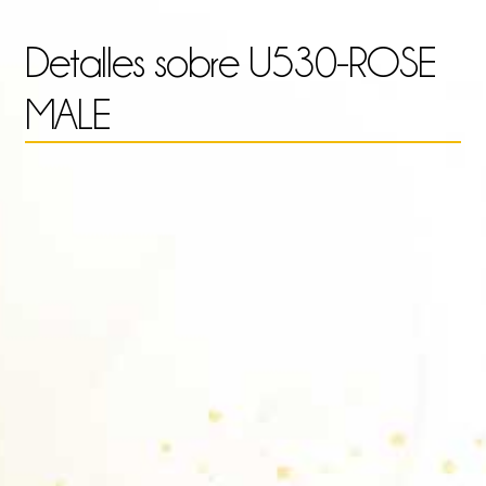
4.0
Detalles sobre
U530-ROSE
MALE
has
21.