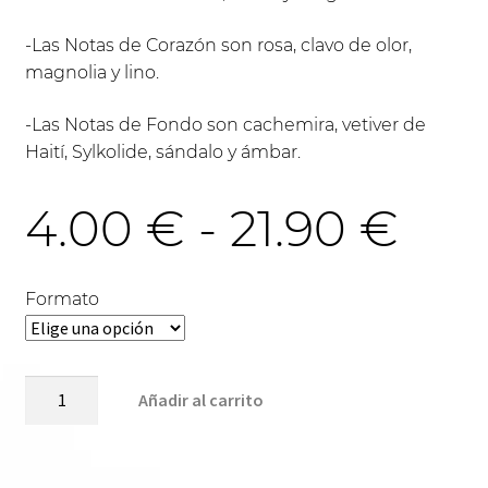
-Las Notas de Corazón son rosa, clavo de olor,
magnolia y lino.
-Las Notas de Fondo son cachemira, vetiver de
Haití, Sylkolide, sándalo y ámbar.
Ra
4.00
€
-
21.90
€
de
Formato
pre
U530-
Añadir al carrito
ROSE
MALE
des
cantidad