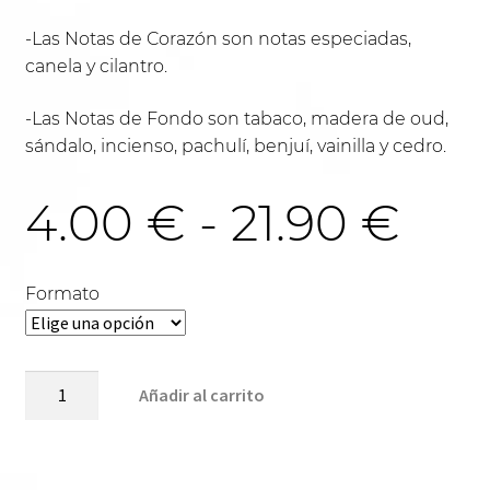
-Las Notas de Corazón son notas especiadas,
canela y cilantro.
-Las Notas de Fondo son tabaco, madera de oud,
sándalo, incienso, pachulí, benjuí, vainilla y cedro.
Ra
4.00
€
-
21.90
€
de
Formato
pre
SPECIAL-
Añadir al carrito
U520
cantidad
des