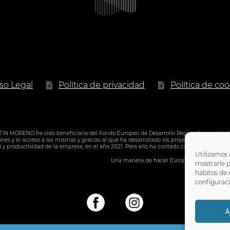
17.90 €
iso Legal
Política de privacidad
Política de coo
ORENO ha sido beneficiaria del Fondo Europeo de Desarrollo Regional cuyo objetivo e
es y el acceso a las mismas y gracias al que ha desarrollado los proyectos de solucion
d y productividad de la empresa, en el año 2021. Para ello ha contado con el apoyo de
Utilizamos 
Una manera de hacer Europa
mostrarle p
hábitos de
configuraci
A