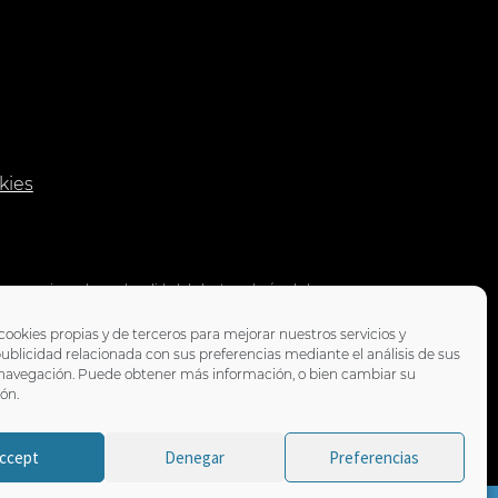
21.90 €
kies
s mejorar el uso y la calidad de las tecnologías de la
es de comercio electrónico y dinamización de redes sociales,
l Programa TIC CAMARAS de la Cámara de Comercio de Motril.
cookies propias y de terceros para mejorar nuestros servicios y
ublicidad relacionada con sus preferencias mediante el análisis de sus
 navegación. Puede obtener más información, o bien cambiar su
ón.
ccept
Denegar
Preferencias