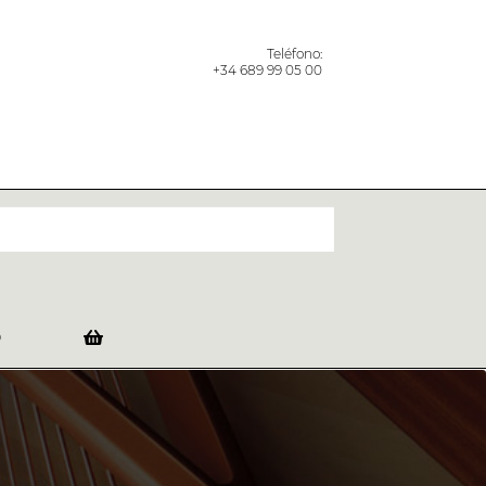
Teléfono:
+34 689 99 05 00
O