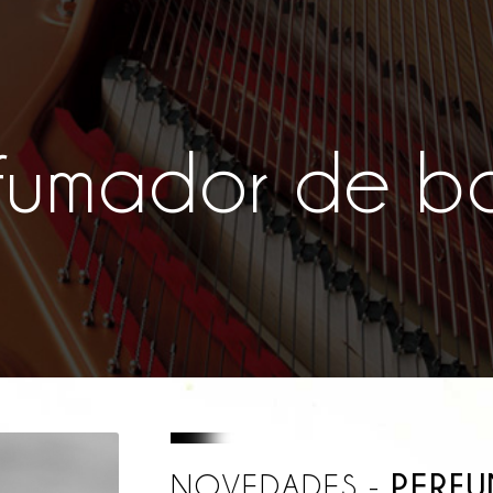
fumador de b
PERFU
NOVEDADES -