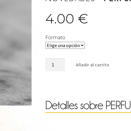
4.00
€
Formato
Perfumador
Añadir al carrito
de
bolso
cantidad
Detalles sobre
PERF