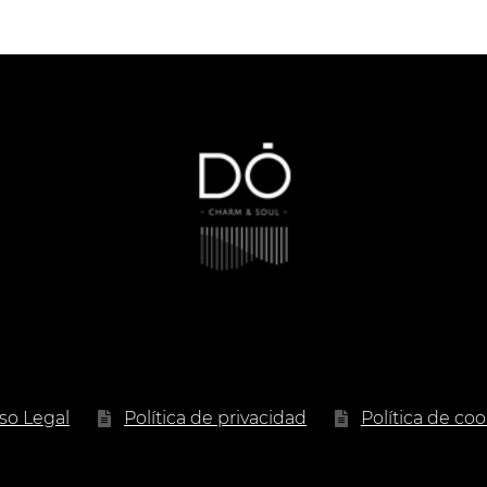
de
precios:
desde
4.00 €
hasta
21.90 €
iso Legal
Política de privacidad
Política de coo