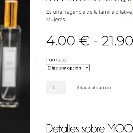
Es una fragancia de la familia olfa
Mujeres
4.00
€
-
21.9
Formato
MOOD-
Añadir al carrito
U580
cantidad
Detalles sobre
MOOD