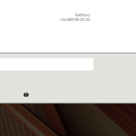
Teléfono:
+34 689 99 05 00
O