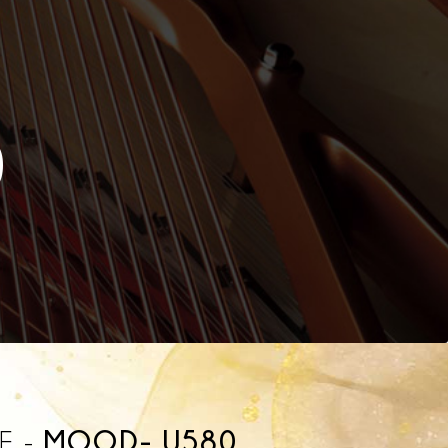
0
MOOD- U580
E -