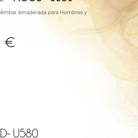
tiva Ámbar Amaderada para Hombres y
Rango
0
€
de
precios:
desde
4.00 €
- U580