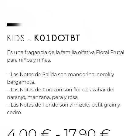
K01DOTBT
KIDS -
Es una fragancia de la familia olfativa Floral Frutal
para niños y niñas.
– Las Notas de Salida son mandarina, nerolí y
bergamota.
– Las Notas de Corazón son flor de azahar del
naranjo, manzana, pera y rosa.
– Las Notas de Fondo son almizcle, petit grain y
cedro.
Ra
4.00
€
-
17.90
€