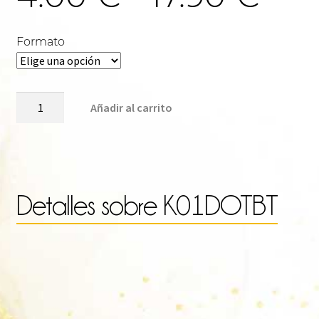
de
Formato
pre
K01DOTBT
Añadir al carrito
cantidad
des
4.0
Detalles sobre
K01DOTBT
has
17.