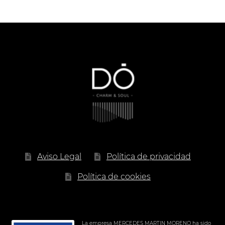
precios:
desde
4.00 €
hasta
21.90 €
Aviso Legal
Política de privacidad
Política de cookies
La empresa MERCEDES MARTIN MORENO ha sido