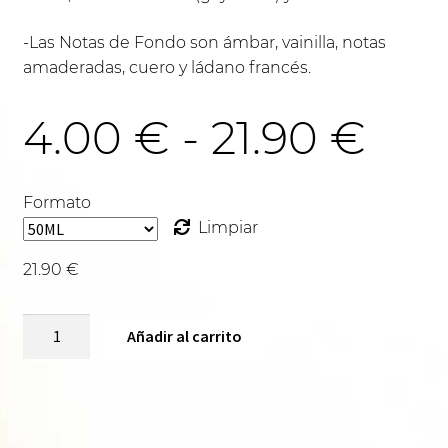
-Las Notas de Fondo son ámbar, vainilla, notas
amaderadas, cuero y ládano francés.
Ra
4.00
€
-
21.90
€
de
Formato
Limpiar
pre
21.90
€
JAZMIN
des
Añadir al carrito
REAL-
U555
cantidad
4.0