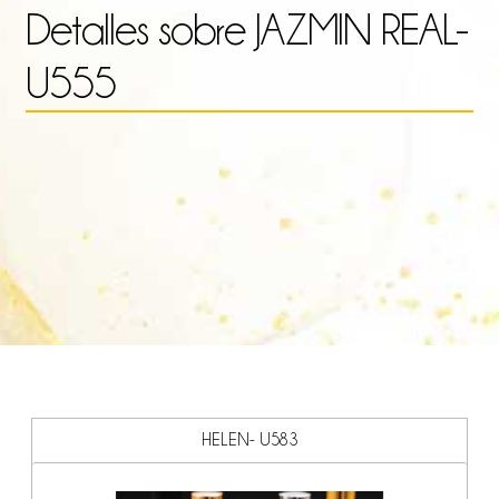
Detalles sobre
JAZMIN REAL-
has
U555
21.
HELEN- U583