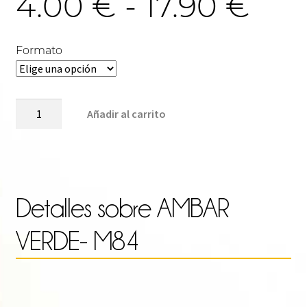
Ra
4.00
€
-
17.90
€
de
Formato
pre
AMBAR
Añadir al carrito
VERDE-
M84
des
cantidad
4.0
Detalles sobre
AMBAR
VERDE- M84
has
17.