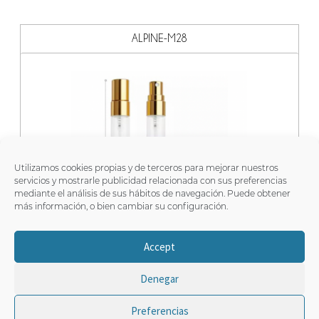
precios:
ALPINE-M28
desde
4.00 €
hasta
17.90 €
Utilizamos cookies propias y de terceros para mejorar nuestros
servicios y mostrarle publicidad relacionada con sus preferencias
mediante el análisis de sus hábitos de navegación. Puede obtener
más información, o bien cambiar su configuración.
Accept
GASTOS DE ENVÍO GRATUÍTOS
pedidos
superiores a 45 €
(España península)
Denegar
Descartar
Rango
4.00
€
-
17.90
€
Preferencias