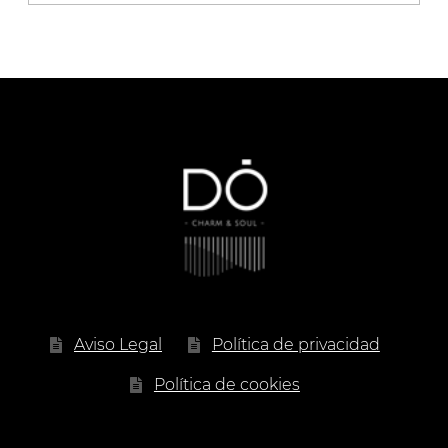
de
precios:
desde
4.00 €
hasta
17.90 €
Aviso Legal
Política de privacidad
Política de cookies