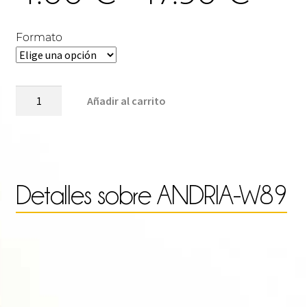
de
Formato
pre
ANDRIA-
Añadir al carrito
W89
cantidad
des
4.0
Detalles sobre
ANDRIA-W89
has
17.