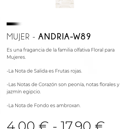
ANDRIA-W89
MUJER -
Es una fragancia de la familia olfativa Floral para
Mujeres.
-La Nota de Salida es Frutas rojas.
-Las Notas de Corazón son peonía, notas florales y
jazmín egipcio.
-La Nota de Fondo es ambroxan.
Ra
4.00
€
-
17.90
€