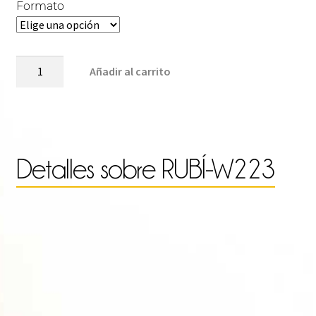
de
Formato
pre
RUBÍ-
Añadir al carrito
W223
cantidad
des
4.0
Detalles sobre
RUBÍ-W223
has
17.