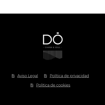
de
precios:
desde
4.00 €
hasta
17.90 €
Aviso Legal
Política de privacidad
Política de cookies