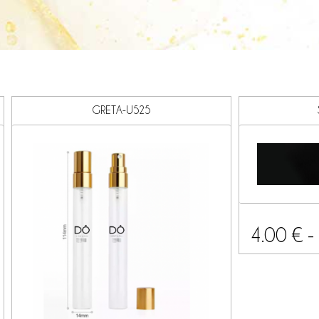
GRETA-U525
4.00
€
-