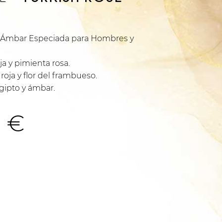
iva Ámbar Especiada para Hombres y
ja y pimienta rosa.
roja y flor del frambueso.
gipto y ámbar.
Rango
0
€
de
precios: