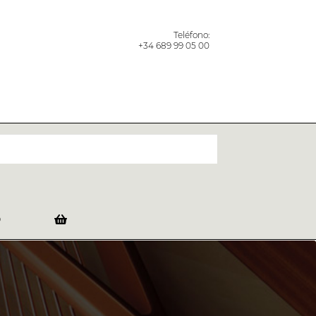
Teléfono:
+34 689 99 05 00
O