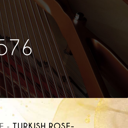
U576
TURKISH ROSE-
E -