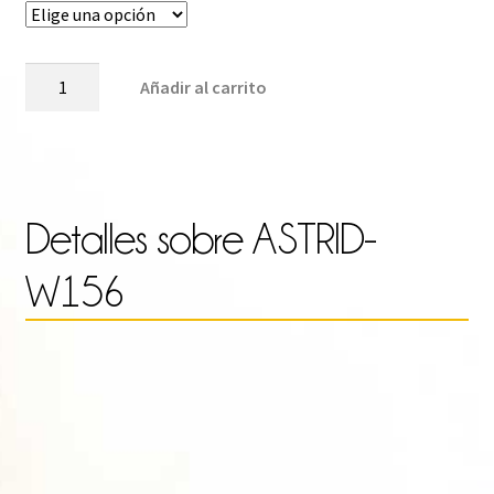
pre
ASTRID-
Añadir al carrito
W156
cantidad
des
4.0
Detalles sobre
ASTRID-
W156
has
17.